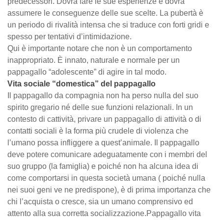
predecessori. Dovrà fare le sue esperienze e dovrà
assumere le conseguenze delle sue scelte. La pubertà è
un periodo di rivalità intensa che si traduce con forti gridi e
spesso per tentativi d’intimidazione.
Qui è importante notare che non è un comportamento
inappropriato. È innato, naturale e normale per un
pappagallo “adolescente” di agire in tal modo.
Vita sociale “domestica” del pappagallo
Il pappagallo da compagnia non ha perso nulla del suo
spirito gregario né delle sue funzioni relazionali. In un
contesto di cattività, privare un pappagallo di attività o di
contatti sociali è la forma più crudele di violenza che
l’umano possa infliggere a quest’animale. Il pappagallo
deve potere comunicare adeguatamente con i membri del
suo gruppo (la famiglia) e poiché non ha alcuna idea di
come comportarsi in questa società umana ( poiché nulla
nei suoi geni ve ne predispone), è di prima importanza che
chi l’acquista o cresce, sia un umano comprensivo ed
attento alla sua corretta socializzazione.Pappagallo vita