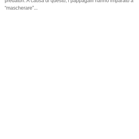
predatori. A causa di questo, i pappagalli hanno imparato a
“mascherare”...